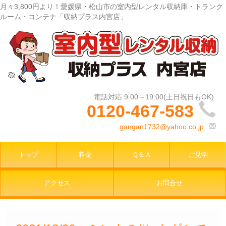
月々3,800円より！愛媛県・松山市の室内型レンタル収納庫・トランク
ルーム・コンテナ「収納プラス内宮店」
0120-467-583
gangan1732@yahoo.co.jp
トップ
料金
Ｑ＆Ａ
ご見学
アクセス
お問合せ