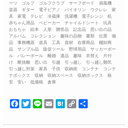
ーツ ゴルフ ゴルフクラブ サーフボード 扇風機
楽器 ギター 電子ピアノ バイオリン ウクレレ 家
具 家電 テレビ 冷蔵庫 洗濯機 電子レンジ 机
赤ちゃん用品 ベビーカー チャイルドシート 玩具
おもちゃ 絵本 人形 贈答品 記念品 思い出の品
アルバム コレクション 趣味の品物 書類 伝票 備
品 事務機器 道具 工具 資材 在庫商品 棚卸商
品 サンプル品 販促ツール 野球用品 サッカーボー
ル バレーボール 離婚 遺品 趣味 衣替え 片付
け 断捨離 思い出 引越 引っ越し 引っ越し難民
引っ越し対策 家具 子供 収納術 コンテナ コンテ
ナボックス 収納 収納スペース 収納ボックス 格
安 安い 低価格 倉庫
F
T
Li
E
H
C
共
a
wi
n
m
at
o
有
c
tt
e
ail
e
p