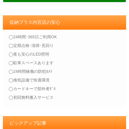
収納プラス内宮店の安心
◯24時間･365日ご利用OK
◯定期点検･清掃･見回り
◯夜も安心のLED照明
◯駐車スペースあります
◯24時間稼働の防犯ｶﾒﾗ
◯換気設備で快適環境
◯カードキーで部外者ｾﾞﾛ
◯初回無料搬入サービス
ピックアップ記事