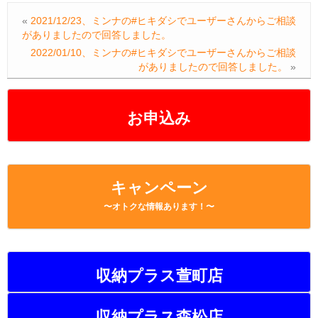
e
er
n
y
«
2021/12/23、ミンナの#ヒキダシでユーザーさんからご相談
b
a
Li
がありましたので回答しました。
o
n
2022/01/10、ミンナの#ヒキダシでユーザーさんからご相談
がありましたので回答しました。
»
o
k
k
お申込み
キャンペーン
〜オトクな情報あります！〜
収納プラス萱町店
収納プラス森松店