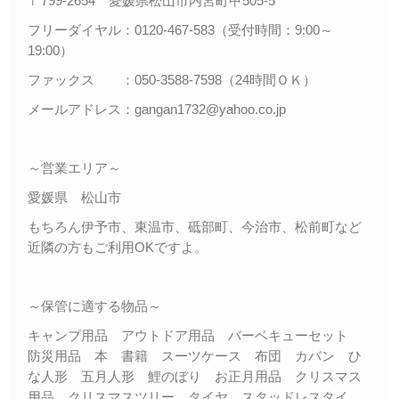
〒799-2654 愛媛県松山市内宮町甲505-5
フリーダイヤル：0120-467-583（受付時間：9:00～
19:00）
ファックス ：050-3588-7598（24時間ＯＫ）
メールアドレス：gangan1732@yahoo.co.jp
～営業エリア～
愛媛県 松山市
もちろん伊予市、東温市、砥部町、今治市、松前町など
近隣の方もご利用OKですよ。
～保管に適する物品～
キャンプ用品 アウトドア用品 バーベキューセット
防災用品 本 書籍 スーツケース 布団 カバン ひ
な人形 五月人形 鯉のぼり お正月用品 クリスマス
用品 クリスマスツリー タイヤ スタッドレスタイ