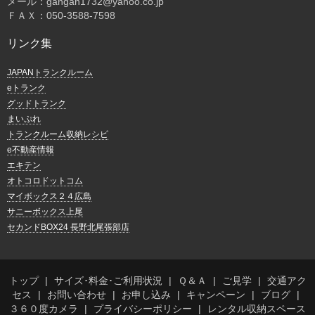
メール：gangan1732@yahoo.co.jp
ＦＡＸ：050-3588-7598
リンク集
JAPANトランクルーム
eトランク
グッドトランク
まいぷれ
トランクルーム収納レシピ
e不動産情報
エキテン
オトコロドットコム
マイボックス２４広島
サニーボックス上尾
セカンドBOX24 長野北尾張部店
トップ
サイズ･料金･ご利用状況
Ｑ＆Ａ
ご見学
交通アク
セス
お問い合わせ
お申し込み
キャンペーン
ブログ
３６０度カメラ
プライバシーポリシー
レンタル収納スペース