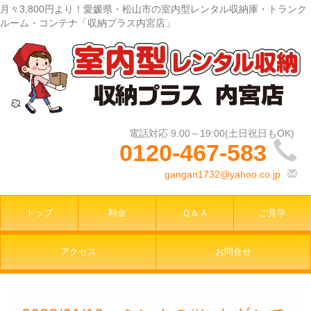
月々3,800円より！愛媛県・松山市の室内型レンタル収納庫・トランク
ルーム・コンテナ「収納プラス内宮店」
0120-467-583
gangan1732@yahoo.co.jp
トップ
料金
Ｑ＆Ａ
ご見学
アクセス
お問合せ