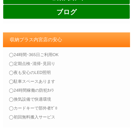
ブログ
収納プラス内宮店の安心
◯24時間･365日ご利用OK
◯定期点検･清掃･見回り
◯夜も安心のLED照明
◯駐車スペースあります
◯24時間稼働の防犯ｶﾒﾗ
◯換気設備で快適環境
◯カードキーで部外者ｾﾞﾛ
◯初回無料搬入サービス