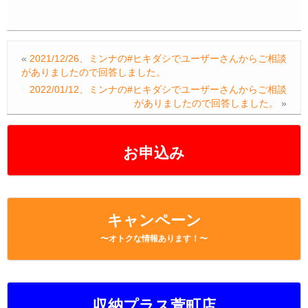
a
wi
n
m
at
o
有
c
tt
e
ail
e
p
e
er
n
y
«
2021/12/26、ミンナの#ヒキダシでユーザーさんからご相談
b
a
Li
がありましたので回答しました。
o
n
2022/01/12、ミンナの#ヒキダシでユーザーさんからご相談
がありましたので回答しました。
»
o
k
k
お申込み
キャンペーン
〜オトクな情報あります！〜
収納プラス萱町店