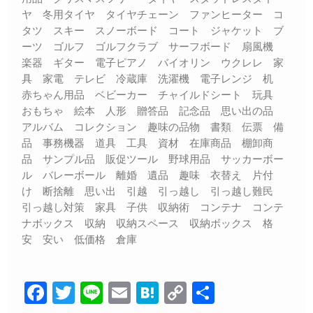
ヤ 冬用タイヤ タイヤチェーン ファンヒーター コ
タツ スキー スノーボード コート ジャケット ブ
ーツ ゴルフ ゴルフクラブ サーフボード 扇風機
楽器 ギター 電子ピアノ バイオリン ウクレレ 家
具 家電 テレビ 冷蔵庫 洗濯機 電子レンジ 机
赤ちゃん用品 ベビーカー チャイルドシート 玩具
おもちゃ 絵本 人形 贈答品 記念品 思い出の品
アルバム コレクション 趣味の品物 書類 伝票 備
品 事務機器 道具 工具 資材 在庫商品 棚卸商
品 サンプル品 販促ツール 野球用品 サッカーボー
ル バレーボール 離婚 遺品 趣味 衣替え 片付
け 断捨離 思い出 引越 引っ越し 引っ越し難民
引っ越し対策 家具 子供 収納術 コンテナ コンテ
ナボックス 収納 収納スペース 収納ボックス 格
安 安い 低価格 倉庫
F
T
Li
E
H
C
共