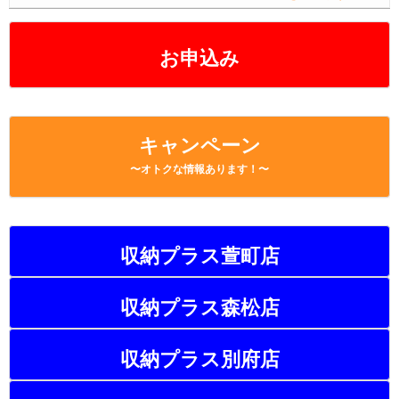
o
k
k
お申込み
キャンペーン
〜オトクな情報あります！〜
収納プラス萱町店
収納プラス森松店
収納プラス別府店