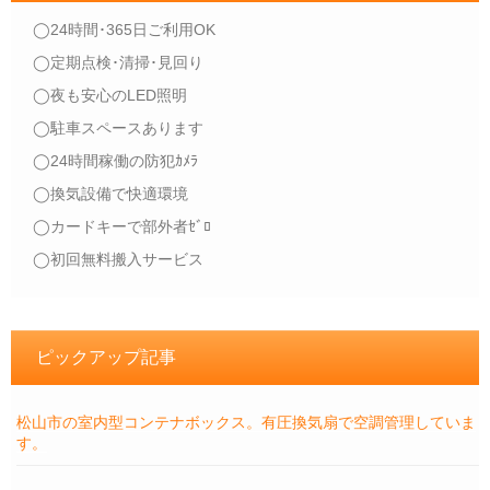
◯24時間･365日ご利用OK
◯定期点検･清掃･見回り
◯夜も安心のLED照明
◯駐車スペースあります
◯24時間稼働の防犯ｶﾒﾗ
◯換気設備で快適環境
◯カードキーで部外者ｾﾞﾛ
◯初回無料搬入サービス
ピックアップ記事
松山市の室内型コンテナボックス。有圧換気扇で空調管理していま
す。