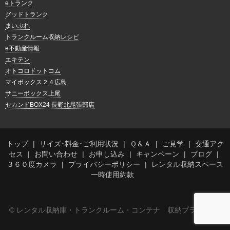
eトランク
グッドトランク
まいぷれ
トランクルーム収納レシピ
e不動産情報
エキテン
オトコロドットコム
マイボックス２４広島
サニーボックス上尾
セカンドBOX24 長野北尾張部店
トップ
サイズ･料金･ご利用状況
Ｑ＆Ａ
ご見学
交通アク
セス
お問い合わせ
お申し込み
キャンペーン
ブログ
３６０度カメラ
プライバシーポリシー
レンタル収納スペース
一時使用約款
© レンタル収納庫・トランクルーム・コンテナ 収納プラス内宮店