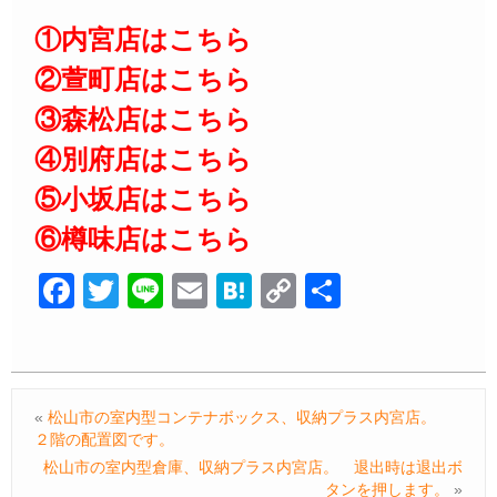
①内宮店はこちら
②萱町店はこちら
③森松店はこちら
④別府店はこちら
⑤小坂店はこちら
⑥樽味店はこちら
F
T
Li
E
H
C
共
a
wi
n
m
at
o
有
c
tt
e
ail
e
p
e
er
n
y
«
松山市の室内型コンテナボックス、収納プラス内宮店。
b
a
Li
２階の配置図です。
o
n
松山市の室内型倉庫、収納プラス内宮店。 退出時は退出ボ
タンを押します。
»