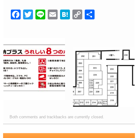
F
T
Li
E
H
C
共
a
wi
n
m
at
o
有
c
tt
e
ail
e
p
e
er
n
y
b
a
Li
o
n
o
k
k
Both comments and trackbacks are currently closed.