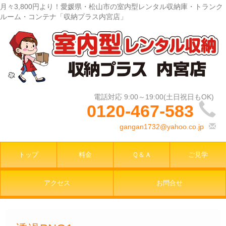
月々3,800円より！愛媛県・松山市の室内型レンタル収納庫・トランク
ルーム・コンテナ「収納プラス内宮店」
0120-467-583
gangan1732@yahoo.co.jp
トップ
料金
Ｑ＆Ａ
ご見学
アクセス
お問合せ