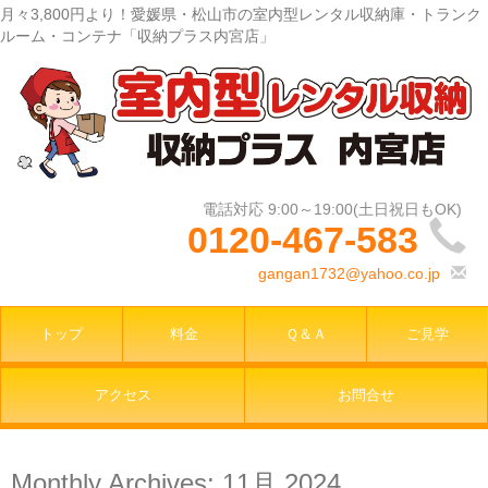
月々3,800円より！愛媛県・松山市の室内型レンタル収納庫・トランク
ルーム・コンテナ「収納プラス内宮店」
0120-467-583
gangan1732@yahoo.co.jp
トップ
料金
Ｑ＆Ａ
ご見学
アクセス
お問合せ
Monthly Archives:
11月 2024