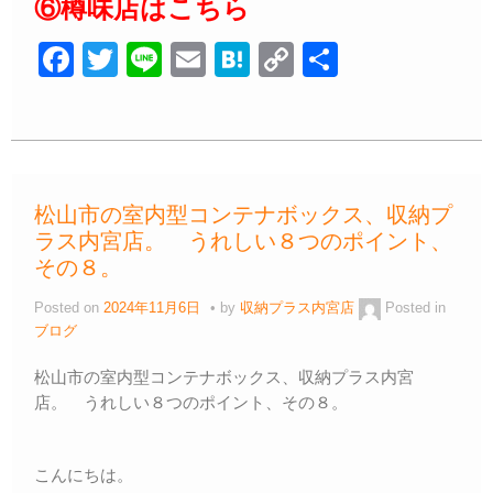
⑥樽味店はこちら
F
T
Li
E
H
C
共
a
wi
n
m
at
o
有
c
tt
e
ail
e
p
e
er
n
y
b
a
Li
松山市の室内型コンテナボックス、収納プ
o
n
ラス内宮店。 うれしい８つのポイント、
o
k
その８。
k
Posted on
2024年11月6日
by
収納プラス内宮店
Posted in
ブログ
松山市の室内型コンテナボックス、収納プラス内宮
店。 うれしい８つのポイント、その８。
こんにちは。