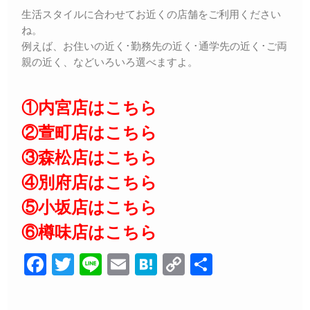
生活スタイルに合わせてお近くの店舗をご利用ください
ね。
例えば、お住いの近く･勤務先の近く･通学先の近く･ご両
親の近く、などいろいろ選べますよ。
①内宮店はこちら
②萱町店はこちら
③森松店はこちら
④別府店はこちら
⑤小坂店はこちら
⑥樽味店はこちら
F
T
Li
E
H
C
共
a
wi
n
m
at
o
有
c
tt
e
ail
e
p