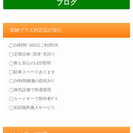
ブログ
収納プラス内宮店の安心
◯24時間･365日ご利用OK
◯定期点検･清掃･見回り
◯夜も安心のLED照明
◯駐車スペースあります
◯24時間稼働の防犯ｶﾒﾗ
◯換気設備で快適環境
◯カードキーで部外者ｾﾞﾛ
◯初回無料搬入サービス