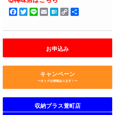
F
T
Li
E
H
C
共
a
wi
n
m
at
o
有
c
tt
e
ail
e
p
e
er
n
y
b
a
Li
お申込み
o
n
o
k
k
キャンペーン
〜オトクな情報あります！〜
収納プラス萱町店