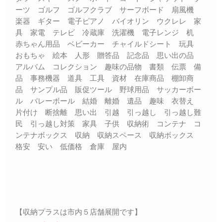
ーツ ゴルフ ゴルフクラブ サーフボード 扇風機
楽器 ギター 電子ピアノ バイオリン ウクレレ 家
具 家電 テレビ 冷蔵庫 洗濯機 電子レンジ 机
赤ちゃん用品 ベビーカー チャイルドシート 玩具
おもちゃ 絵本 人形 贈答品 記念品 思い出の品
アルバム コレクション 趣味の品物 書類 伝票 備
品 事務機器 道具 工具 資材 在庫商品 棚卸商
品 サンプル品 販促ツール 野球用品 サッカーボー
ル バレーボール 結婚 離婚 遺品 趣味 衣替え
片付け 断捨離 思い出 引越 引っ越し 引っ越し難
民 引っ越し対策 家具 子供 収納術 コンテナ コ
ンテナボックス 収納 収納スペース 収納ボックス
格安 安い 低価格 倉庫 屋内
【収納プラスは市内５店舗展開です】