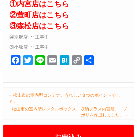
①内宮店はこちら
②萱町店はこちら
③森松店はこちら
④別府店･･･工事中
⑤小坂店･･･工事中
F
T
Li
E
H
C
共
a
wi
n
m
at
o
有
c
tt
e
ail
e
p
e
er
n
y
«
松山市の室内型コンテナ。うれしい８つのポイントでし
b
a
Li
た。
o
n
松山市の室内型レンタルボックス、収納プラス内宮店。 ノ
ボリを作成しました。
»
o
k
k