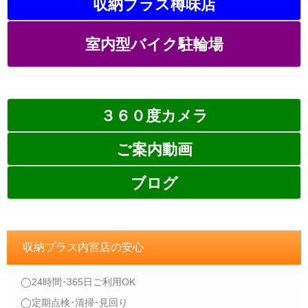
収納プラス樽味店
室内型バイク駐輪場
３６０度カメラ
ご案内動画
ブログ
収納プラス内宮店の安心
◯24時間･365日ご利用OK
◯定期点検･清掃･見回り