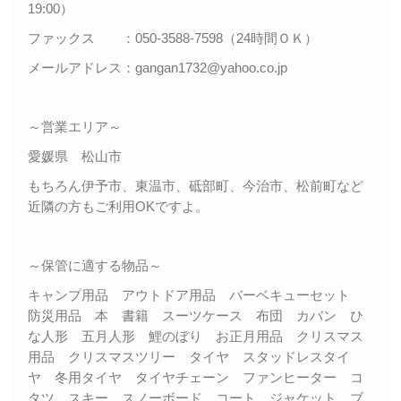
19:00）
ファックス ：050-3588-7598（24時間ＯＫ）
メールアドレス：gangan1732@yahoo.co.jp
～営業エリア～
愛媛県 松山市
もちろん伊予市、東温市、砥部町、今治市、松前町など
近隣の方もご利用OKですよ。
～保管に適する物品～
キャンプ用品 アウトドア用品 バーベキューセット
防災用品 本 書籍 スーツケース 布団 カバン ひ
な人形 五月人形 鯉のぼり お正月用品 クリスマス
用品 クリスマスツリー タイヤ スタッドレスタイ
ヤ 冬用タイヤ タイヤチェーン ファンヒーター コ
タツ スキー スノーボード コート ジャケット ブ