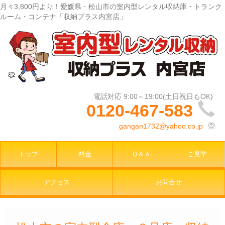
月々3,800円より！愛媛県・松山市の室内型レンタル収納庫・トランク
ルーム・コンテナ「収納プラス内宮店」
0120-467-583
gangan1732@yahoo.co.jp
トップ
料金
Ｑ＆Ａ
ご見学
アクセス
お問合せ