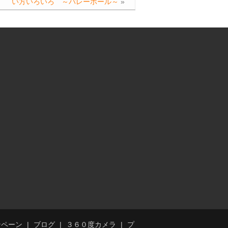
い方いろいろ ～バレーボール～
»
ンペーン
ブログ
３６０度カメラ
プ