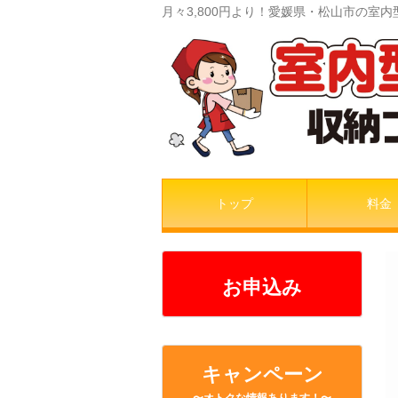
月々3,800円より！愛媛県・松山市の
トップ
料金
お申込み
キャンペーン
〜オトクな情報あります！〜