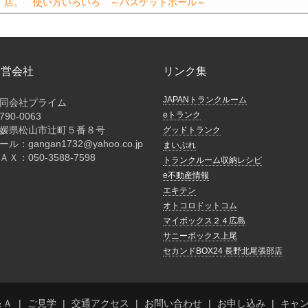
店。 使い方いろいろ ～バスケットボール～
o
n
o
k
k
運営会社
リンク集
JAPANトランクルーム
同会社プライム
eトランク
790-0063
媛県松山市辻町５番８号
グッドトランク
ール：gangan1732@yahoo.co.jp
まいぷれ
ＡＸ：050-3588-7598
トランクルーム収納レシピ
e不動産情報
エキテン
オトコロドットコム
マイボックス２４広島
サニーボックス上尾
セカンドBOX24 長野北尾張部店
＆Ａ
ご見学
交通アクセス
お問い合わせ
お申し込み
キャ