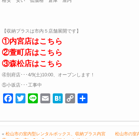
格安 安い 低価格 倉庫 屋内
【収納プラスは市内５店舗展開です】
①内宮店はこちら
②萱町店はこちら
③森松店はこちら
④別府店･･･4/9(土)10:00、オープンします！
⑤小坂店･･･工事中
F
T
Li
E
H
C
共
a
wi
n
m
at
o
有
c
tt
e
ail
e
p
e
er
n
y
«
松山市の室内型レンタルボックス、収納プラス内宮
松山市の室
b
a
Li