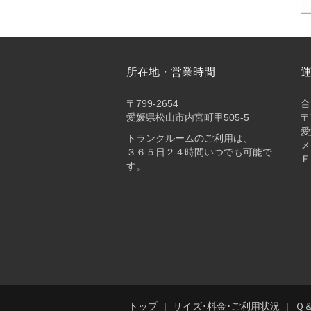
所在地・営業時間
〒
799-2654
合
愛媛県松山市内宮町甲505-5
〒
愛
トランクルームのご利用は、
メ
３６５日２４時間いつでも可能で
Ｆ
す。
トップ
サイズ･料金･ご利用状況
Ｑ