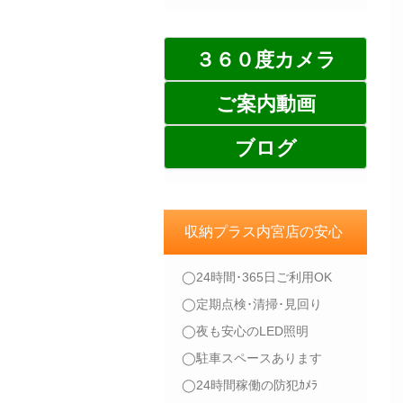
３６０度カメラ
ご案内動画
ブログ
収納プラス内宮店の安心
◯24時間･365日ご利用OK
◯定期点検･清掃･見回り
◯夜も安心のLED照明
◯駐車スペースあります
◯24時間稼働の防犯ｶﾒﾗ