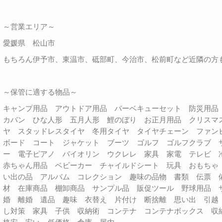
～営業エリア～
愛媛県 松山市
もちろん伊予市、東温市、砥部町、今治市、松前町など近隣の方
～保管に適する物品～
キャンプ用品 アウトドア用品 バーベキューセット 防災用
カバン ひな人形 五月人形 鯉のぼり お正月用品 クリスマ
ヤ スタッドレスタイヤ 冬用タイヤ タイヤチェーン ファン
ボード コート ジャケット ブーツ ゴルフ ゴルフクラブ 
ー 電子ピアノ バイオリン ウクレレ 家具 家電 テレビ
赤ちゃん用品 ベビーカー チャイルドシート 玩具 おもちゃ
い出の品 アルバム コレクション 趣味の品物 書類 伝票 
材 在庫商品 棚卸商品 サンプル品 販促ツール 野球用品 
婚 離婚 遺品 趣味 衣替え 片付け 断捨離 思い出 引越
し対策 家具 子供 収納術 コンテナ コンテナボックス 