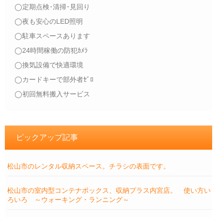
◯定期点検･清掃･見回り
◯夜も安心のLED照明
◯駐車スペースあります
◯24時間稼働の防犯ｶﾒﾗ
◯換気設備で快適環境
◯カードキーで部外者ｾﾞﾛ
◯初回無料搬入サービス
ピックアップ記事
松山市のレンタル収納スペース。チラシの表面です。
松山市の室内型コンテナボックス、収納プラス内宮店。 使い方い
ろいろ ～ウォーキング・ランニング～