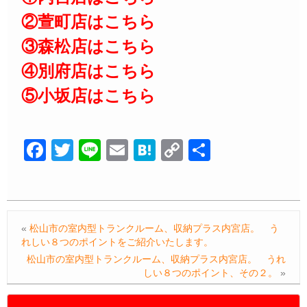
②萱町店はこちら
③森松店はこちら
④別府店はこちら
⑤小坂店はこちら
F
T
Li
E
H
C
共
a
wi
n
m
at
o
有
c
tt
e
ail
e
p
e
er
n
y
«
松山市の室内型トランクルーム、収納プラス内宮店。 う
b
a
Li
れしい８つのポイントをご紹介いたします。
o
n
松山市の室内型トランクルーム、収納プラス内宮店。 うれ
しい８つのポイント、その２。
»
o
k
k