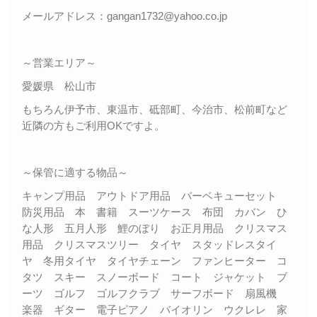
メールアドレス：gangan1732@yahoo.co.jp
～営業エリア～
愛媛県 松山市
もちろん伊予市、東温市、砥部町、今治市、松前町など
近隣の方もご利用OKですよ。
～保管に適する物品～
キャンプ用品 アウトドア用品 バーベキューセット
防災用品 本 書籍 スーツケース 布団 カバン ひ
な人形 五月人形 鯉のぼり お正月用品 クリスマス
用品 クリスマスツリー タイヤ スタッドレスタイ
ヤ 冬用タイヤ タイヤチェーン ファンヒーター コ
タツ スキー スノーボード コート ジャケット ブ
ーツ ゴルフ ゴルフクラブ サーフボード 扇風機
楽器 ギター 電子ピアノ バイオリン ウクレレ 家