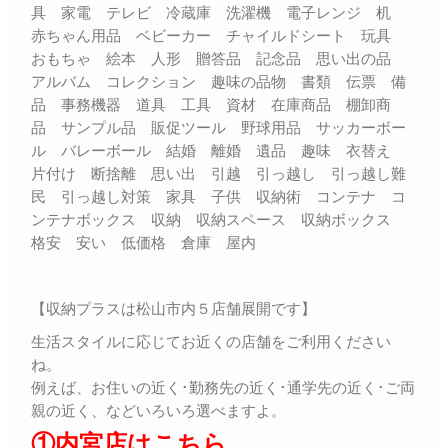
具 家電 テレビ 冷蔵庫 洗濯機 電子レンジ 机
赤ちゃん用品 ベビーカー チャイルドシート 玩具
おもちゃ 絵本 人形 贈答品 記念品 思い出の品
アルバム コレクション 趣味の品物 書類 伝票 備
品 事務機器 道具 工具 資材 在庫商品 棚卸商
品 サンプル品 販促ツール 野球用品 サッカーボー
ル バレーボール 結婚 離婚 遺品 趣味 衣替え
片付け 断捨離 思い出 引越 引っ越し 引っ越し難
民 引っ越し対策 家具 子供 収納術 コンテナ コ
ンテナボックス 収納 収納スペース 収納ボックス
格安 安い 低価格 倉庫 屋内
【収納プラスは松山市内５店舗展開です】
生活スタイルに応じてお近くの店舗をご利用ください
ね。
例えば、お住いの近く･勤務先の近く･通学先の近く･ご両
親の近く、などいろいろ選べますよ。
①内宮店はこちら