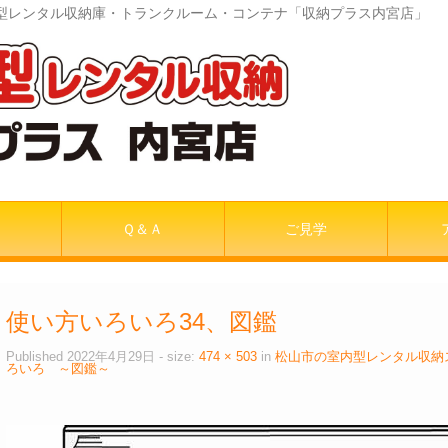
室内型レンタル収納庫・トランクルーム・コンテナ「収納プラス内宮店」
Ｑ＆Ａ
ご見学
使い方いろいろ34、図鑑
Published
2022年4月29日
- size:
474 × 503
in
松山市の室内型レンタル収納
ろいろ ～図鑑～