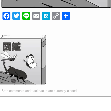
F
T
Li
E
H
C
共
a
wi
n
m
at
o
有
c
tt
e
ail
e
p
e
er
n
y
b
a
Li
o
n
o
k
k
Both comments and trackbacks are currently closed.