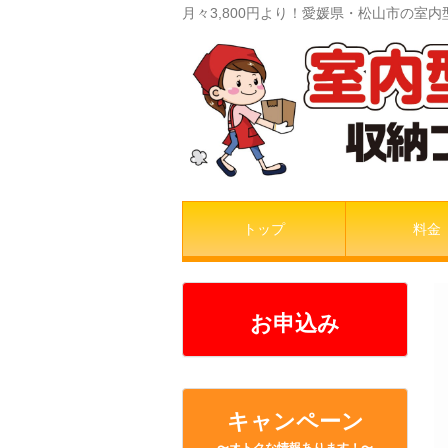
月々3,800円より！愛媛県・松山市の
トップ
料金
お申込み
キャンペーン
〜オトクな情報あります！〜