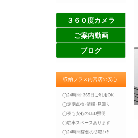
３６０度カメラ
ご案内動画
ブログ
収納プラス内宮店の安心
◯24時間･365日ご利用OK
◯定期点検･清掃･見回り
◯夜も安心のLED照明
◯駐車スペースあります
◯24時間稼働の防犯ｶﾒﾗ