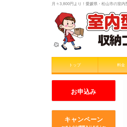
月々3,800円より！愛媛県・松山市の
トップ
料金
お申込み
キャンペーン
〜オトクな情報あります！〜