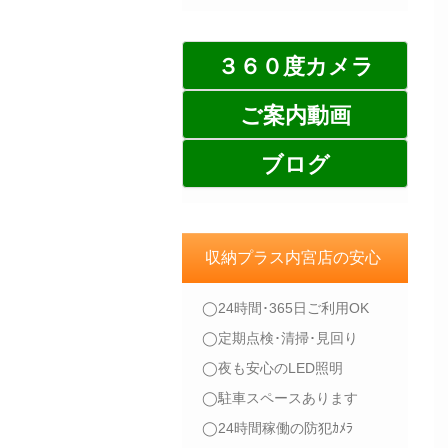
３６０度カメラ
ご案内動画
ブログ
収納プラス内宮店の安心
◯24時間･365日ご利用OK
◯定期点検･清掃･見回り
◯夜も安心のLED照明
◯駐車スペースあります
◯24時間稼働の防犯ｶﾒﾗ