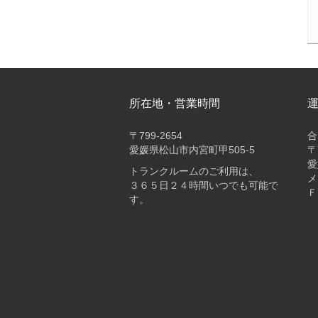
所在地・営業時間
〒
799-2654
合
愛媛県松山市内宮町甲505-5
〒
愛
トランクルームのご利用は、
メ
３６５日２４時間いつでも可能で
Ｆ
す。