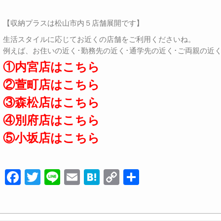
【収納プラスは松山市内５店舗展開です】
生活スタイルに応じてお近くの店舗をご利用くださいね。
例えば、お住いの近く･勤務先の近く･通学先の近く･ご両親の近
①内宮店はこちら
②萱町店はこちら
③森松店はこちら
④別府店はこちら
⑤小坂店はこちら
F
T
Li
E
H
C
共
a
wi
n
m
at
o
有
c
tt
e
ail
e
p