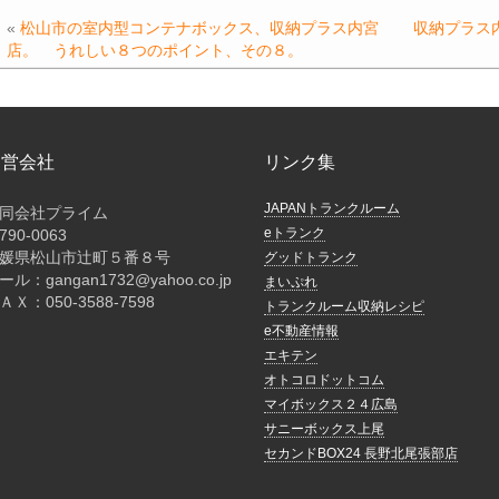
e
er
n
y
«
松山市の室内型コンテナボックス、収納プラス内宮
収納プラス
b
a
Li
店。 うれしい８つのポイント、その８。
o
n
o
k
k
運営会社
リンク集
JAPANトランクルーム
同会社プライム
eトランク
790-0063
媛県松山市辻町５番８号
グッドトランク
ール：gangan1732@yahoo.co.jp
まいぷれ
ＡＸ：050-3588-7598
トランクルーム収納レシピ
e不動産情報
エキテン
オトコロドットコム
マイボックス２４広島
サニーボックス上尾
セカンドBOX24 長野北尾張部店