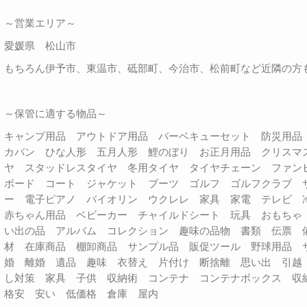
～営業エリア～
愛媛県 松山市
もちろん伊予市、東温市、砥部町、今治市、松前町など近隣の方
～保管に適する物品～
キャンプ用品 アウトドア用品 バーベキューセット 防災用
カバン ひな人形 五月人形 鯉のぼり お正月用品 クリスマ
ヤ スタッドレスタイヤ 冬用タイヤ タイヤチェーン ファン
ボード コート ジャケット ブーツ ゴルフ ゴルフクラブ 
ー 電子ピアノ バイオリン ウクレレ 家具 家電 テレビ
赤ちゃん用品 ベビーカー チャイルドシート 玩具 おもちゃ
い出の品 アルバム コレクション 趣味の品物 書類 伝票 
材 在庫商品 棚卸商品 サンプル品 販促ツール 野球用品 
婚 離婚 遺品 趣味 衣替え 片付け 断捨離 思い出 引越
し対策 家具 子供 収納術 コンテナ コンテナボックス 
格安 安い 低価格 倉庫 屋内