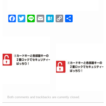
F
T
Li
E
H
C
共
a
wi
n
m
at
o
有
c
tt
e
ail
e
p
e
er
n
y
b
a
Li
o
n
o
k
k
Both comments and trackbacks are currently closed.