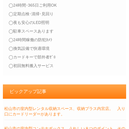
◯24時間･365日ご利用OK
◯定期点検･清掃･見回り
◯夜も安心のLED照明
◯駐車スペースあります
◯24時間稼働の防犯ｶﾒﾗ
◯換気設備で快適環境
◯カードキーで部外者ｾﾞﾛ
◯初回無料搬入サービス
ピックアップ記事
松山市の室内型レンタル収納スペース、収納プラス内宮店。 入り
口にカードリーダーがあります。
松山市の室内型コンテナボックス。うれしい８つのポイント、その