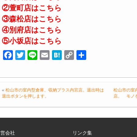
②萱町店はこちら
③森松店はこちら
④別府店はこちら
⑤小坂店はこちら
F
T
Li
E
H
C
共
a
wi
n
m
at
o
有
c
tt
e
ail
e
p
e
er
n
y
«
松山市の室内型倉庫、収納プラス内宮店。退出時は
松山市の室
b
a
Li
退出ボタンを押します。
店。 モノ
o
n
o
k
k
運営会社
リンク集