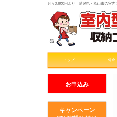
月々3,800円より！愛媛県・松山市の
トップ
料金
お申込み
キャンペーン
〜オトクな情報あります！〜