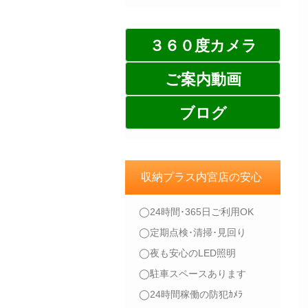
３６０度カメラ
ご案内動画
ブログ
収納プラス内宮店の安心
◯24時間･365日ご利用OK
◯定期点検･清掃･見回り
◯夜も安心のLED照明
◯駐車スペースあります
◯24時間稼働の防犯ｶﾒﾗ