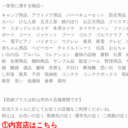
～保管に適する物品～
キャンプ用品 アウトドア用品 バーベキューセット 防災用
カバン ひな人形 五月人形 鯉のぼり お正月用品 クリスマ
ヤ スタッドレスタイヤ 冬用タイヤ タイヤチェーン ファン
ボード コート ジャケット ブーツ ゴルフ ゴルフクラブ 
ー 電子ピアノ バイオリン ウクレレ 家具 家電 テレビ
赤ちゃん用品 ベビーカー チャイルドシート 玩具 おもちゃ
い出の品 アルバム コレクション 趣味の品物 書類 伝票 
材 在庫商品 棚卸商品 サンプル品 販促ツール 野球用品 
婚 離婚 遺品 趣味 衣替え 片付け 断捨離 思い出 引越
し対策 家具 子供 収納術 コンテナ コンテナボックス 
格安 安い 低価格 倉庫 屋内
【収納プラスは松山市内５店舗展開です】
生活スタイルに応じてお近くの店舗をご利用くださいね。
例えば、お住いの近く･勤務先の近く･通学先の近く･ご両親の近
①内宮店はこちら