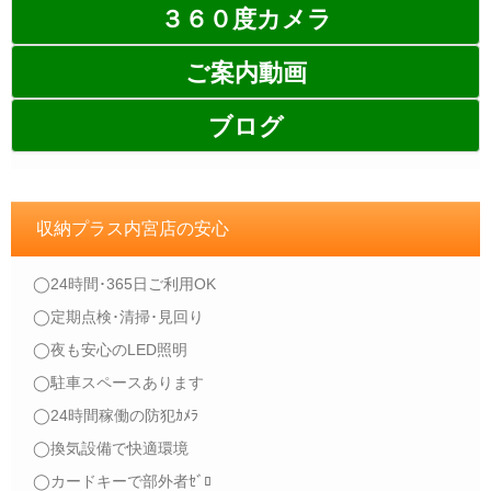
３６０度カメラ
ご案内動画
ブログ
収納プラス内宮店の安心
◯24時間･365日ご利用OK
◯定期点検･清掃･見回り
◯夜も安心のLED照明
◯駐車スペースあります
◯24時間稼働の防犯ｶﾒﾗ
◯換気設備で快適環境
◯カードキーで部外者ｾﾞﾛ