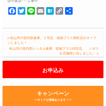
⑤小坂店･･･工事中
F
T
Li
E
H
C
共
a
wi
n
m
at
o
有
c
tt
e
ail
e
p
e
er
n
y
«
松山市の室内型倉庫。２号店、収納プラス萱町店がオープ
b
a
Li
ンしました！
o
n
松山市の室内型レンタル倉庫、収納プラス内宮店。 ノボリ
を店舗前に出しました。
»
o
k
k
お申込み
キャンペーン
〜オトクな情報あります！〜