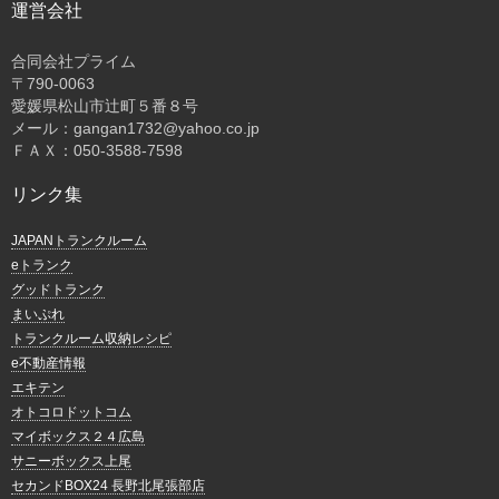
運営会社
合同会社プライム
〒
790-0063
愛媛県松山市辻町５番８号
メール：gangan1732@yahoo.co.jp
ＦＡＸ：050-3588-7598
リンク集
JAPANトランクルーム
eトランク
グッドトランク
まいぷれ
トランクルーム収納レシピ
e不動産情報
エキテン
オトコロドットコム
マイボックス２４広島
サニーボックス上尾
セカンドBOX24 長野北尾張部店