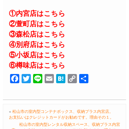
①内宮店はこちら
②萱町店はこちら
③森松店はこちら
④別府店はこちら
⑤小坂店はこちら
⑥樽味店はこちら
F
T
Li
E
H
C
共
a
wi
n
m
at
o
有
c
tt
e
ail
e
p
e
er
n
y
«
松山市の室内型コンテナボックス、収納プラス内宮店。
b
a
Li
お支払いはクレジットカードがお勧めです。理由その１。
o
n
松山市の室内型レンタル収納スペース、収納プラス内宮