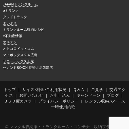
JAPANトランクルーム
eトランク
グッドトランク
まいぷれ
トランクルーム収納レシピ
e不動産情報
エキテン
オトコロドットコム
マイボックス２４広島
サニーボックス上尾
セカンドBOX24 長野北尾張部店
トップ
サイズ･料金･ご利用状況
Ｑ＆Ａ
ご見学
交通アク
セス
お問い合わせ
お申し込み
キャンペーン
ブログ
３６０度カメラ
プライバシーポリシー
レンタル収納スペース
一時使用約款
© レンタル収納庫・トランクルーム・コンテナ 収納プラス内宮店