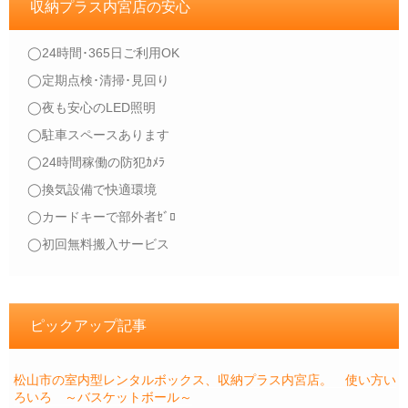
収納プラス内宮店の安心
◯24時間･365日ご利用OK
◯定期点検･清掃･見回り
◯夜も安心のLED照明
◯駐車スペースあります
◯24時間稼働の防犯ｶﾒﾗ
◯換気設備で快適環境
◯カードキーで部外者ｾﾞﾛ
◯初回無料搬入サービス
ピックアップ記事
松山市の室内型レンタルボックス、収納プラス内宮店。 使い方い
ろいろ ～バスケットボール～