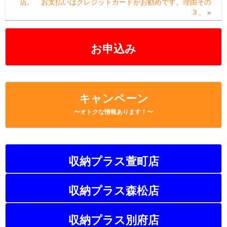
店。 お支払いはクレジットカードがお勧めです。理由その
o
k
３。
»
k
お申込み
キャンペーン
〜オトクな情報あります！〜
収納プラス萱町店
収納プラス森松店
収納プラス別府店