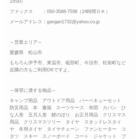
19:00）
ファックス ：050-3588-7598（24時間ＯＫ）
メールアドレス：gangan1732@yahoo.co.jp
～営業エリア～
愛媛県 松山市
もちろん伊予市、東温市、砥部町、今治市、松前町など
近隣の方もご利用OKですよ。
～保管に適する物品～
キャンプ用品 アウトドア用品 バーベキューセット
防災用品 本 書籍 スーツケース 布団 カバン ひ
な人形 五月人形 鯉のぼり お正月用品 クリスマス
用品 クリスマスツリー タイヤ スタッドレスタイ
ヤ 冬用タイヤ タイヤチェーン ファンヒーター コ
タツ スキー スノーボード コート ジャケット ブ