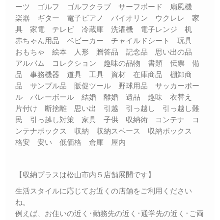
ーツ ゴルフ ゴルフクラブ サーフボード 扇風機
楽器 ギター 電子ピアノ バイオリン ウクレレ 家
具 家電 テレビ 冷蔵庫 洗濯機 電子レンジ 机
赤ちゃん用品 ベビーカー チャイルドシート 玩具
おもちゃ 絵本 人形 贈答品 記念品 思い出の品
アルバム コレクション 趣味の品物 書類 伝票 備
品 事務機器 道具 工具 資材 在庫商品 棚卸商
品 サンプル品 販促ツール 野球用品 サッカーボー
ル バレーボール 結婚 離婚 遺品 趣味 衣替え
片付け 断捨離 思い出 引越 引っ越し 引っ越し難
民 引っ越し対策 家具 子供 収納術 コンテナ コ
ンテナボックス 収納 収納スペース 収納ボックス
格安 安い 低価格 倉庫 屋内
【収納プラスは松山市内５店舗展開です】
生活スタイルに応じてお近くの店舗をご利用ください
ね。
例えば、お住いの近く･勤務先の近く･通学先の近く･ご両