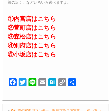
親の近く、などいろいろ選べますよ。
①内宮店はこちら
②萱町店はこちら
③森松店はこちら
④別府店はこちら
⑤小坂店はこちら
F
T
Li
E
H
C
共
a
wi
n
m
at
o
有
c
tt
e
ail
e
p
e
er
n
y
«
松山市の室内型コンテナ、収納プラス内宮店。 使い方い