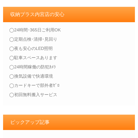
収納プラス内宮店の安心
◯24時間･365日ご利用OK
◯定期点検･清掃･見回り
◯夜も安心のLED照明
◯駐車スペースあります
◯24時間稼働の防犯ｶﾒﾗ
◯換気設備で快適環境
◯カードキーで部外者ｾﾞﾛ
◯初回無料搬入サービス
ピックアップ記事