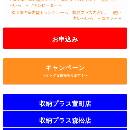
b
a
Li
ろいろ ～ファンヒーター～
o
n
松山市の室内型トランクルーム、収納プラス内宮店。 使い
方いろいろ ～コタツ～
»
o
k
k
お申込み
キャンペーン
〜オトクな情報あります！〜
収納プラス萱町店
収納プラス森松店