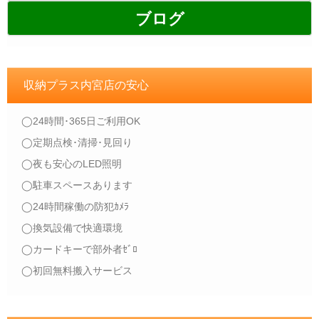
ブログ
収納プラス内宮店の安心
◯24時間･365日ご利用OK
◯定期点検･清掃･見回り
◯夜も安心のLED照明
◯駐車スペースあります
◯24時間稼働の防犯ｶﾒﾗ
◯換気設備で快適環境
◯カードキーで部外者ｾﾞﾛ
◯初回無料搬入サービス