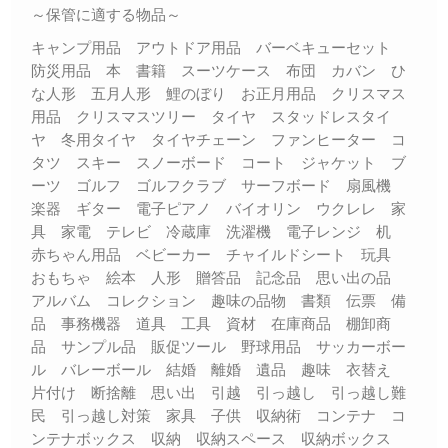
～保管に適する物品～
キャンプ用品 アウトドア用品 バーベキューセット
防災用品 本 書籍 スーツケース 布団 カバン ひ
な人形 五月人形 鯉のぼり お正月用品 クリスマス
用品 クリスマスツリー タイヤ スタッドレスタイ
ヤ 冬用タイヤ タイヤチェーン ファンヒーター コ
タツ スキー スノーボード コート ジャケット ブ
ーツ ゴルフ ゴルフクラブ サーフボード 扇風機
楽器 ギター 電子ピアノ バイオリン ウクレレ 家
具 家電 テレビ 冷蔵庫 洗濯機 電子レンジ 机
赤ちゃん用品 ベビーカー チャイルドシート 玩具
おもちゃ 絵本 人形 贈答品 記念品 思い出の品
アルバム コレクション 趣味の品物 書類 伝票 備
品 事務機器 道具 工具 資材 在庫商品 棚卸商
品 サンプル品 販促ツール 野球用品 サッカーボー
ル バレーボール 結婚 離婚 遺品 趣味 衣替え
片付け 断捨離 思い出 引越 引っ越し 引っ越し難
民 引っ越し対策 家具 子供 収納術 コンテナ コ
ンテナボックス 収納 収納スペース 収納ボックス