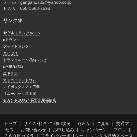
メール：gangan1732@yahoo.co.jp
ＦＡＸ：050-3588-7598
リンク集
JAPANトランクルーム
eトランク
グッドトランク
まいぷれ
トランクルーム収納レシピ
e不動産情報
エキテン
オトコロドットコム
マイボックス２４広島
サニーボックス上尾
セカンドBOX24 長野北尾張部店
トップ
サイズ･料金･ご利用状況
Ｑ＆Ａ
ご見学
交通アク
セス
お問い合わせ
お申し込み
キャンペーン
ブログ
３６０度カメラ
プライバシーポリシー
レンタル収納スペース