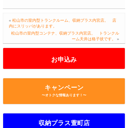
c
tt
e
ail
e
p
e
er
n
y
«
松山市の室内型トランクルーム、収納プラス内宮店。 店
b
a
Li
内にスリッパがあります。
o
n
松山市の室内型コンテナ、収納プラス内宮店。 トランクル
ーム天井は格子状です。
»
o
k
k
お申込み
キャンペーン
〜オトクな情報あります！〜
収納プラス萱町店