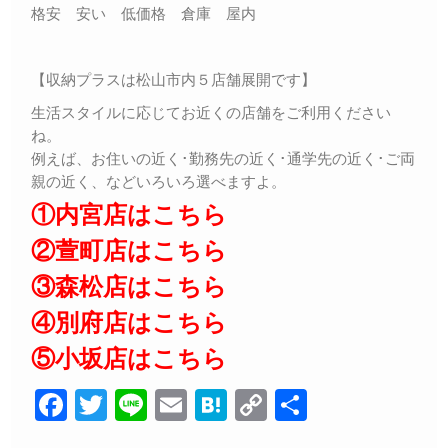
格安 安い 低価格 倉庫 屋内
【収納プラスは松山市内５店舗展開です】
生活スタイルに応じてお近くの店舗をご利用ください
ね。
例えば、お住いの近く･勤務先の近く･通学先の近く･ご両
親の近く、などいろいろ選べますよ。
①内宮店はこちら
②萱町店はこちら
③森松店はこちら
④別府店はこちら
⑤小坂店はこちら
F
T
Li
E
H
C
共
a
wi
n
m
at
o
有