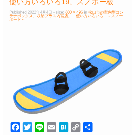
使い方いろいろ19、スノボー板
Published
2022年4月4日
- size:
800 × 496
in
松山市の室内型コン
テナボックス、収納プラス内宮店。 使い方いろいろ ～スノー
ボード～
F
T
Li
E
H
C
共