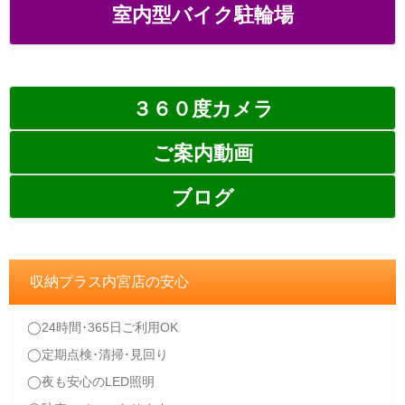
室内型バイク駐輪場
３６０度カメラ
ご案内動画
ブログ
収納プラス内宮店の安心
◯24時間･365日ご利用OK
◯定期点検･清掃･見回り
◯夜も安心のLED照明