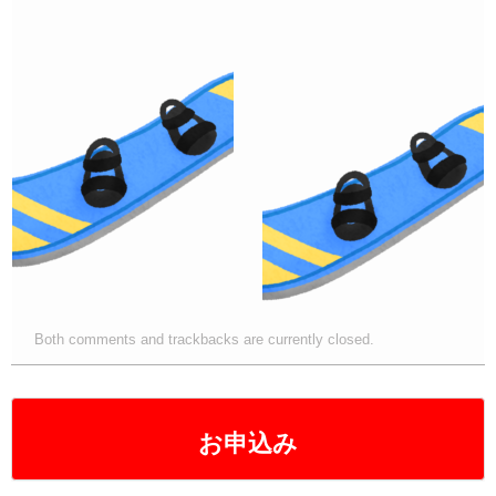
a
wi
n
m
at
o
有
c
tt
e
ail
e
p
e
er
n
y
b
a
Li
o
n
o
k
k
Both comments and trackbacks are currently closed.
お申込み