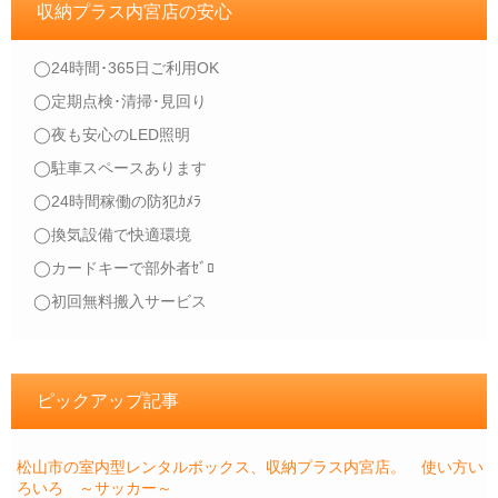
収納プラス内宮店の安心
◯24時間･365日ご利用OK
◯定期点検･清掃･見回り
◯夜も安心のLED照明
◯駐車スペースあります
◯24時間稼働の防犯ｶﾒﾗ
◯換気設備で快適環境
◯カードキーで部外者ｾﾞﾛ
◯初回無料搬入サービス
ピックアップ記事
松山市の室内型レンタルボックス、収納プラス内宮店。 使い方い
ろいろ ～サッカー～