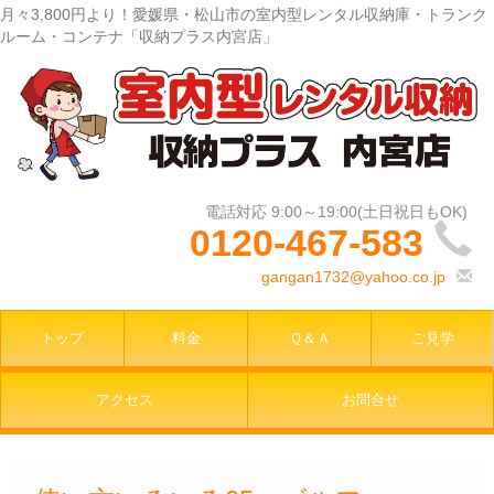
月々3,800円より！愛媛県・松山市の室内型レンタル収納庫・トランク
ルーム・コンテナ「収納プラス内宮店」
0120-467-583
gangan1732@yahoo.co.jp
トップ
料金
Ｑ＆Ａ
ご見学
アクセス
お問合せ