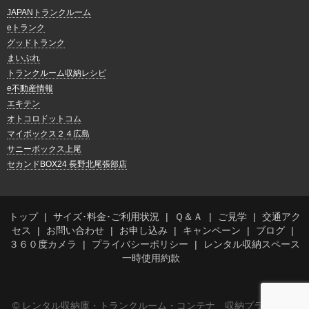
JAPANトランクルーム
eトランク
グッドトランク
まいぷれ
トランクルーム収納レシピ
e不動産情報
エキテン
オトコロドットコム
マイボックス２４広島
サニーボックス上尾
セカンドBOX24 長野北尾張部店
トップ
サイズ･料金･ご利用状況
Ｑ＆Ａ
ご見学
交通アク
セス
お問い合わせ
お申し込み
キャンペーン
ブログ
３６０度カメラ
プライバシーポリシー
レンタル収納スペース
一時使用約款
© レンタル収納庫・トランクルーム・コンテナ 収納プラス内宮店