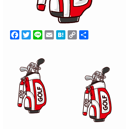
F
T
Li
E
H
C
共
a
wi
n
m
at
o
有
c
tt
e
ail
e
p
e
er
n
y
b
a
Li
o
n
o
k
k