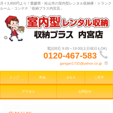
月々3,800円より！愛媛県・松山市の室内型レンタル収納庫・トランク
ルーム・コンテナ「収納プラス内宮店」
0120-467-583
gangan1732@yahoo.co.jp
トップ
料金
Ｑ＆Ａ
ご見学
アクセス
お問合せ