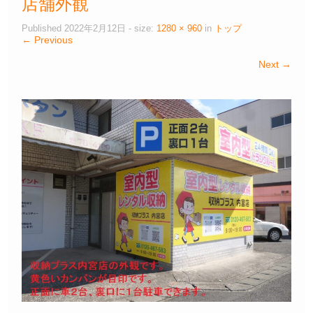
店舗外観
Published
2022年2月12日
- size:
1280 × 960
in
トップ
← Previous
Next →