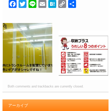
F
T
Li
E
H
C
共
a
wi
n
m
at
o
有
c
tt
e
ail
e
p
e
er
n
y
b
a
Li
o
n
o
k
k
Both comments and trackbacks are currently closed.
アーカイブ