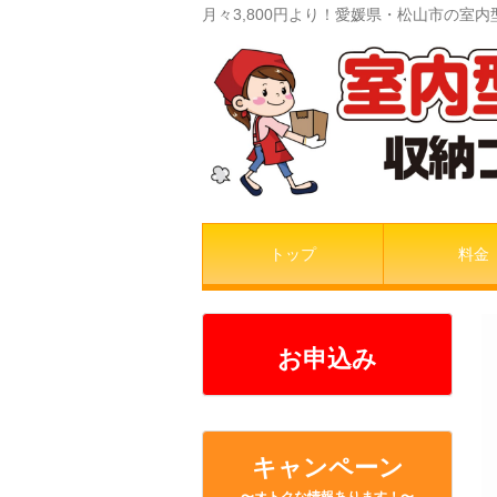
月々3,800円より！愛媛県・松山市の
トップ
料金
お申込み
キャンペーン
〜オトクな情報あります！〜