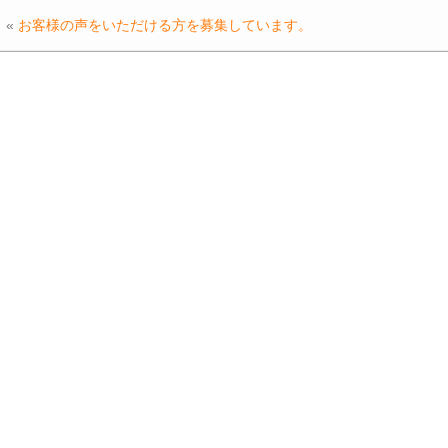
e
er
n
y
«
お客様の声をいただける方を募集しています。
b
a
Li
o
n
o
k
k