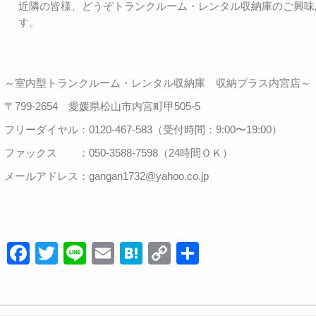
近隣の皆様、どうぞトランクルーム・レンタル収納庫のご興味
す。
～室内型トランクルーム・レンタル収納庫 収納プラス内宮店～
〒799-2654 愛媛県松山市内宮町甲505-5
フリーダイヤル：0120-467-583（受付時間：9:00〜19:00）
ファックス ：050-3588-7598（24時間ＯＫ）
メールアドレス：gangan1732@yahoo.co.jp
F
T
Li
E
H
C
共
a
wi
n
m
at
o
有
c
tt
e
ail
e
p