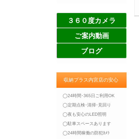
３６０度カメラ
ご案内動画
ブログ
収納プラス内宮店の安心
◯24時間･365日ご利用OK
◯定期点検･清掃･見回り
◯夜も安心のLED照明
◯駐車スペースあります
◯24時間稼働の防犯ｶﾒﾗ