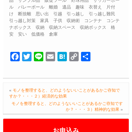
品 サンプル品 販促ツール 野球用品 サッカーボー
ル バレーボール 離婚 遺品 趣味 衣替え 片付
け 断捨離 思い出 引越 引っ越し 引っ越し難民
引っ越し対策 家具 子供 収納術 コンテナ コンテ
ナボックス 収納 収納スペース 収納ボックス 格
安 安い 低価格 倉庫
F
T
Li
E
H
C
共
a
wi
n
m
at
o
有
c
tt
e
ail
e
p
e
er
n
y
«
モノを整理すると、どのようないいことがあるかご存知で
b
a
Li
すか？・・・２）経済的な効果
o
n
モノを整理すると、どのようないいことがあるかご存知です
か？・・・３）精神的な効果
»
o
k
k
お申込み