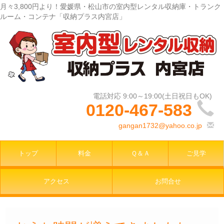
月々3,800円より！愛媛県・松山市の室内型レンタル収納庫・トランク
ルーム・コンテナ「収納プラス内宮店」
0120-467-583
gangan1732@yahoo.co.jp
トップ
料金
Ｑ＆Ａ
ご見学
アクセス
お問合せ