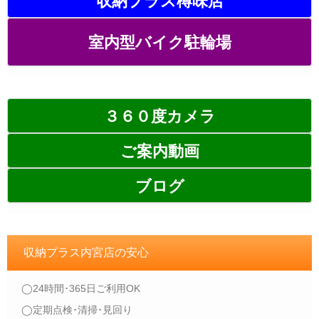
収納プラス樽味店
室内型バイク駐輪場
３６０度カメラ
ご案内動画
ブログ
収納プラス内宮店の安心
◯24時間･365日ご利用OK
◯定期点検･清掃･見回り